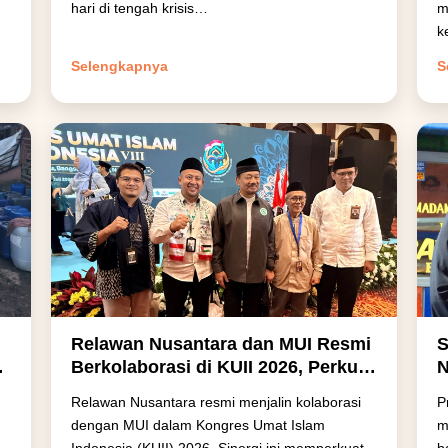
hari di tengah krisis…
m
k
Selengkapnya
S
Relawan Nusantara dan MUI Resmi
S
Berkolaborasi di KUII 2026, Perkuat
N
Aksi Kemanusiaan untuk Indonesia
D
Relawan Nusantara resmi menjalin kolaborasi
P
dan Palestina
M
dengan MUI dalam Kongres Umat Islam
m
F
Indonesia (KUII) 2026. Sinergi ini memperkuat
b