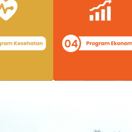
ahteraan
matang dan pelaksanaan yang tepat
ke
n-kegiatan
program ini dapat menjadi salah satu
te
kesehatan,
instrumen penting dalam upaya
be
akit
mengurangi kemiskinan dan
menciptakan lapangan kerja
Learn more