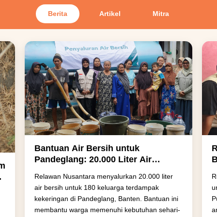
Berita
Artikel
Mitra
Bantuan Air Bersih untuk
R
Pandeglang: 20.000 Liter Air
B
am
Mengalir bagi Warga Terdampak
S
n
Relawan Nusantara menyalurkan 20.000 liter
R
Kekeringan
h
air bersih untuk 180 keluarga terdampak
u
kekeringan di Pandeglang, Banten. Bantuan ini
P
n
membantu warga memenuhi kebutuhan sehari-
a