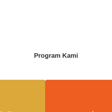
Scroll
Untuk
Eksplorasi
Program Kami
atan
Program Ekonomi
n Relawan
Mendorong pertumbuhan ekonomi dan
Pr
rela yang
meningkatkan kesejahteraan
in
ingkatkan
masyarakat dengan perencanaan yang
me