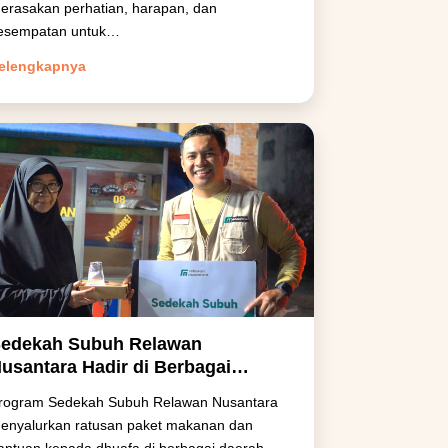
erasakan perhatian, harapan, dan
esempatan untuk…
elengkapnya
edekah Subuh Relawan
usantara Hadir di Berbagai
aerah, Amanah Donatur
rogram Sedekah Subuh Relawan Nusantara
enguatkan Pejuang Nafkah Sejak
enyalurkan ratusan paket makanan dan
ajar
antuan kepada dhuafa di berbagai daerah