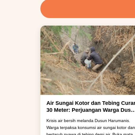
Air Sungai Kotor dan Tebing Cur
30 Meter: Perjuangan Warga Dusu
Harumanis Demi Setetes Air Bersi
Krisis air bersih melanda Dusun Harumanis.
Warga terpaksa konsumsi air sungai kotor da
bertaruh nyawa di tebing demi air. Buka mata