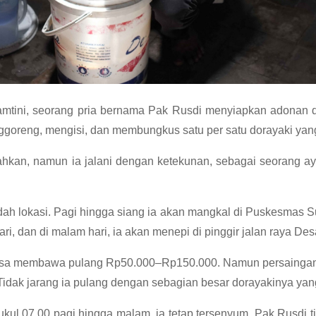
Yamtini, seorang pria bernama Pak Rusdi menyiapkan adonan d
ggoreng, mengisi, dan membungkus satu per satu dorayaki yang
lahkan, namun ia jalani dengan ketekunan, sebagai seorang a
ndah lokasi. Pagi hingga siang ia akan mangkal di Puskesmas S
ri, dan di malam hari, ia akan menepi di pinggir jalan raya De
 bisa membawa pulang Rp50.000–Rp150.000. Namun persaingan 
. Tidak jarang ia pulang dengan sebagian besar dorayakinya yan
pukul 07.00 pagi hingga malam, ia tetap tersenyum. Pak Rusdi 