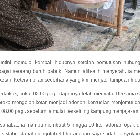
Yamtini memulai kembali hidupnya setelah pemutusan hubu
agai seorang buruh pabrik. Namun alih-alih menyerah, ia m
etan. Keterampilan sederhana yang kini menjadi tumpuan hidu
erkokok, pukul 03.00 pagi, dapurnya telah menyala. Bersama 
ereka mengolah ketan menjadi adonan, kemudian menjemur da
 08.00 pagi, sebelum ia mulai berkeliling kampung menjajakan 
rsahabat, ia mampu membuat 5 hingga 10 liter adonan opak da
k stabil, dapat mengolah 4 liter adonan saja sudah ia syukuri. D