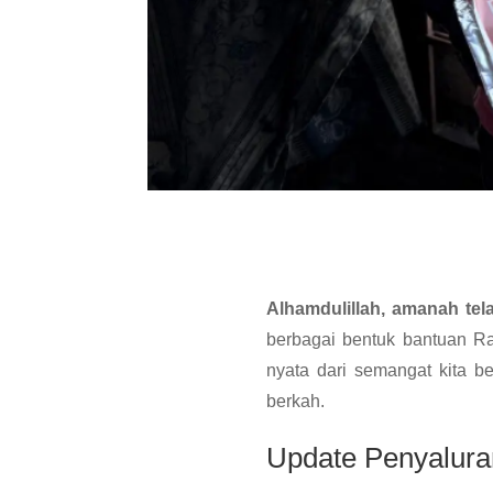
Alhamdulillah, amanah tel
berbagai bentuk bantuan 
nyata dari semangat kita b
berkah.
Update Penyalur