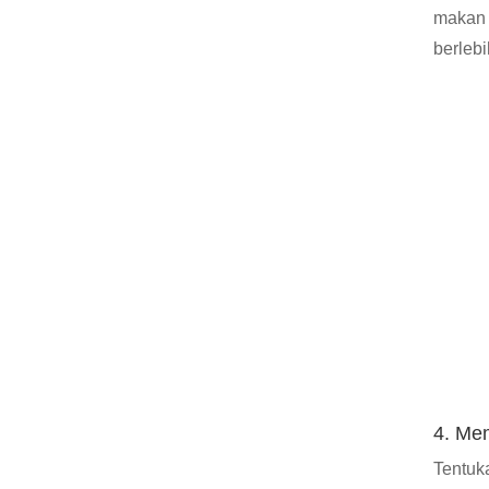
makan 
berleb
4. Mem
Tentuk