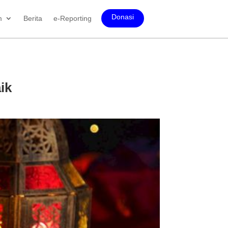
Donasi
m
Berita
e-Reporting
ik