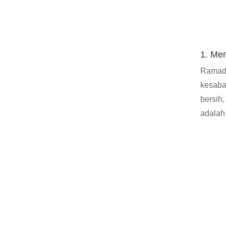
1. Me
Ramada
kesaba
bersih
adalah