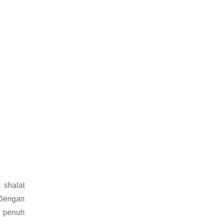
 shalat
Dengan
n penuh