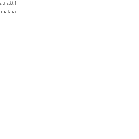
u aktif
ermakna