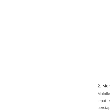
2. Me
Mulail
tepat
persia