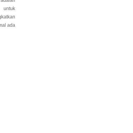
 adalah
 untuk
katkan
mal ada