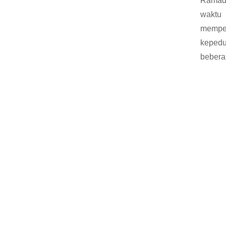
Ramada
waktu
mempe
kepedu
bebera