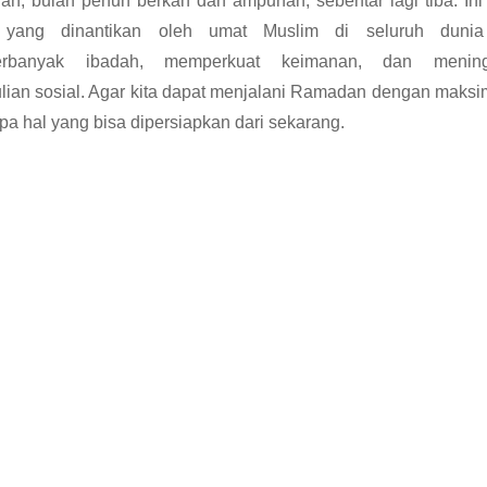
n, bulan penuh berkah dan ampunan, sebentar lagi tiba. Ini
 yang dinantikan oleh umat Muslim di seluruh dunia
rbanyak ibadah, memperkuat keimanan, dan mening
lian sosial. Agar kita dapat menjalani Ramadan dengan maksi
pa hal yang bisa dipersiapkan dari sekarang.