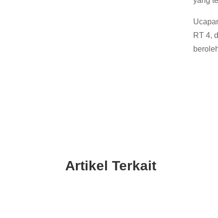
yang t
Ucapan
RT 4, 
berole
Artikel Terkait