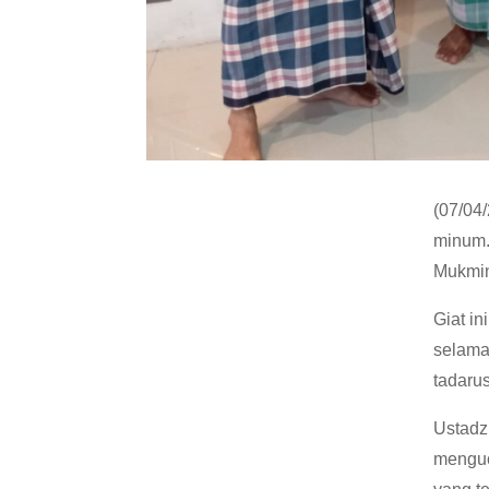
(07/04
minum. 
Mukmin
Giat i
selama
tadarus
Ustadz
menguc