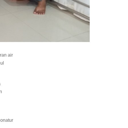
ran air
ul
a
n
onatur