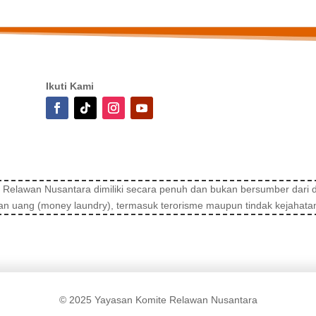
Ikuti Kami
 Relawan Nusantara dimiliki secara penuh dan bukan bersumber dari d
an uang (money laundry), termasuk terorisme maupun tindak kejahatan
© 2025 Yayasan Komite Relawan Nusantara