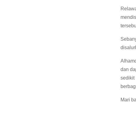
Relawa
mendis
tersebu
Sebany
disalu
Alhamd
dan da
sediki
berbag
Mari ba