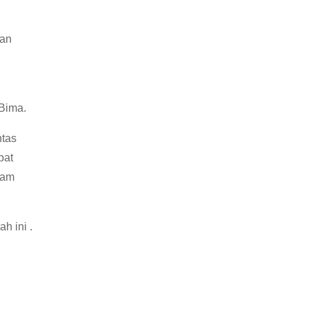
san
 Bima.
ntas
pat
ram
h ini .