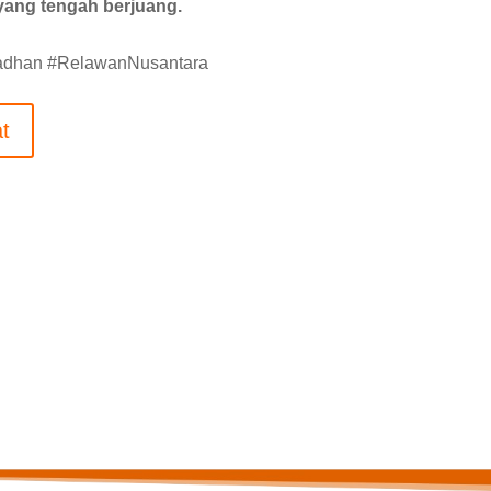
yang tengah berjuang.
madhan #RelawanNusantara
t