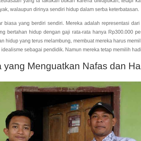
biasaan yang ia lakukan bukan karena diwajibkan, tetapi ka
ayak, walaupun dirinya sendiri hidup dalam serba keterbatasan.
r biasa yang berdiri sendiri. Mereka adalah representasi dari
ng bertahan hidup dengan gaji rata-rata hanya Rp300.000 p
n hidup yang terus melambung, membuat mereka harus memil
dealisme sebagai pendidik. Namun mereka tetap memilih hadir
ta yang Menguatkan Nafas dan H