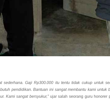
sederhana. Gaji Rp300.000 itu tentu tidak cukup untuk seb
butuh pendidikan. Bantuan ini sangat membantu kami untuk 
r. Kami sangat bersyukur,”
ujar salah
seorang guru honorer 