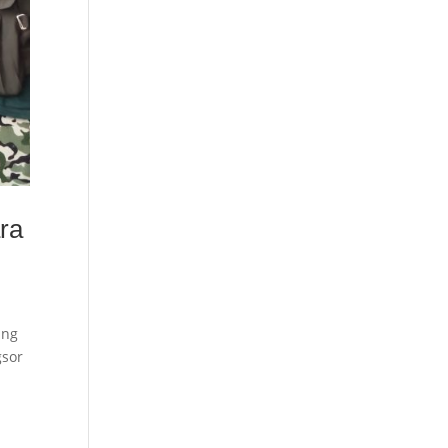
ra
ang
gsor