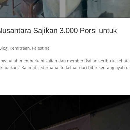
santara Sajikan 3.000 Porsi untuk
Blog
,
Kemitraan
,
Palestina
emoga Allah memberkahi kalian dan memberi kalian seribu kesehata
ebaikan.” Kalimat sederhana itu keluar dari bibir seorang ayah di