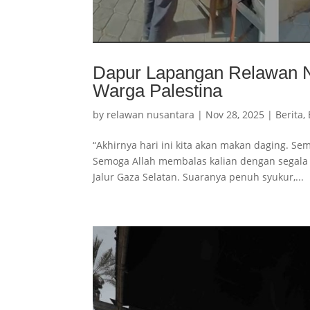
Dapur Lapangan Relawan Nu
Warga Palestina
by
relawan nusantara
|
Nov 28, 2025
|
Berita
,
“Akhirnya hari ini kita akan makan daging. S
Semoga Allah membalas kalian dengan segala k
Jalur Gaza Selatan. Suaranya penuh syukur,...