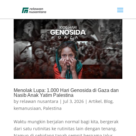
Menolak Lupa: 1.000 Hari Genosida di Gaza dan
Nasib Anak Yatim Palestina
by
relawan nusantara
|
Jul 3, 2026
|
Artikel
,
Blog
,
kemanusiaan
,
Palestina
Waktu mungkin berjalan normal bagi kita, bergerak
dari satu rutinitas ke rutinitas lain dengan tenang.
Namun di sebidang tanah sempit bernama Jalur