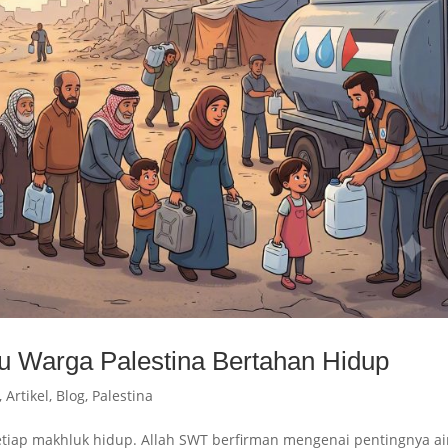
ilu Warga Palestina Bertahan Hidup
,
Artikel
,
Blog
,
Palestina
etiap makhluk hidup. Allah SWT berfirman mengenai pentingnya ai