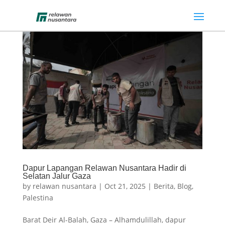
Dapur Lapangan Relawan Nusantara Hadir di
Selatan Jalur Gaza
by
relawan nusantara
|
Oct 21, 2025
|
Berita
,
Blog
,
Palestina
Barat Deir Al-Balah, Gaza – Alhamdulillah, dapur