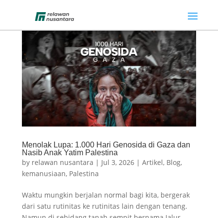
Menolak Lupa: 1.000 Hari Genosida di Gaza dan
Nasib Anak Yatim Palestina
by
relawan nusantara
|
Jul 3, 2026
|
Artikel
,
Blog
,
kemanusiaan
,
Palestina
Waktu mungkin berjalan normal bagi kita, bergerak
dari satu rutinitas ke rutinitas lain dengan tenang.
Namun di sebidang tanah sempit bernama Jalur