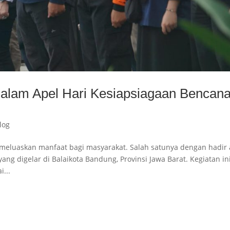
alam Apel Hari Kesiapsiagaan Bencan
log
eluaskan manfaat bagi masyarakat. Salah satunya dengan hadir a
ng digelar di Balaikota Bandung, Provinsi Jawa Barat. Kegiatan in
...