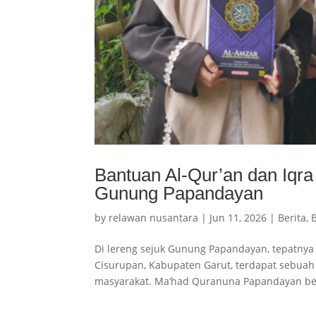
Bantuan Al-Qur’an dan Iqra 
Gunung Papandayan
by
relawan nusantara
|
Jun 11, 2026
|
Berita
,
Di lereng sejuk Gunung Papandayan, tepatny
Cisurupan, Kabupaten Garut, terdapat sebua
masyarakat. Ma’had Quranuna Papandayan berd