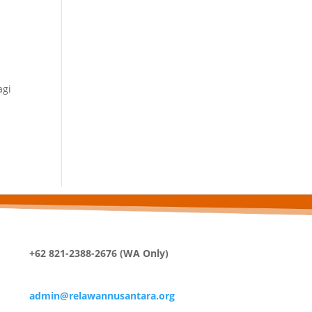
k
agi
+62 821-2388-2676 (WA Only)
admin@relawannusantara.org