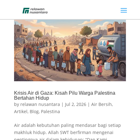
Krisis Air di Gaza: Kisah Pilu Warga Palestina
Bertahan Hidup
by
relawan nusantara
|
Jul 2, 2026
|
Air Bersih
,
Artikel
,
Blog
,
Palestina
Air adalah kebutuhan paling mendasar bagi setiap
makhluk hidup. Allah SWT berfirman mengenai
pentingnya air dalam kehidupan: “Dan Kami