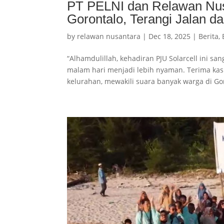
PT PELNI dan Relawan Nusa
Gorontalo, Terangi Jalan 
by
relawan nusantara
|
Dec 18, 2025
|
Berita
,
“Alhamdulillah, kehadiran PJU Solarcell ini 
malam hari menjadi lebih nyaman. Terima kas
kelurahan, mewakili suara banyak warga di Gor