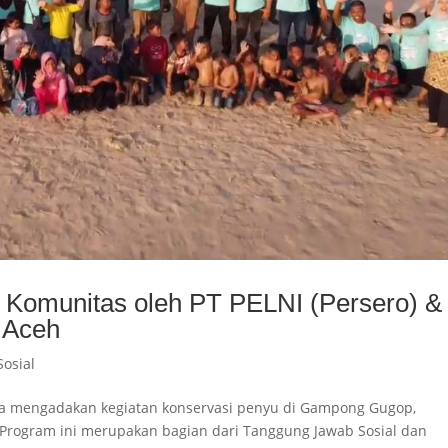
 Komunitas oleh PT PELNI (Persero) &
 Aceh
Sosial
ra mengadakan kegiatan konservasi penyu di Gampong Gugop,
Program ini merupakan bagian dari Tanggung Jawab Sosial dan