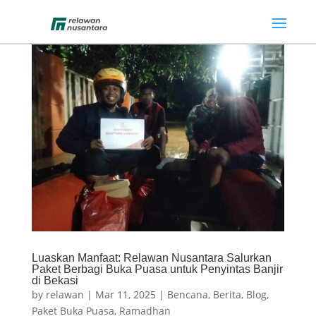
Luaskan Manfaat: Relawan Nusantara Salurkan
Paket Berbagi Buka Puasa untuk Penyintas Banjir
di Bekasi
by
relawan
|
Mar 11, 2025
|
Bencana
,
Berita
,
Blog
,
Paket Buka Puasa
,
Ramadhan