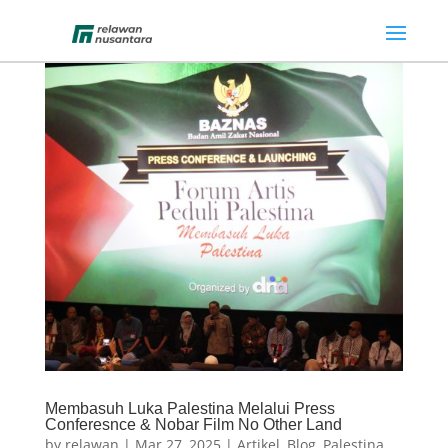
Membasuh Luka Palestina Melalui Press
Conferesnce & Nobar Film No Other Land
by
relawan
|
Mar 27, 2025
|
Artikel
,
Blog
,
Palestina