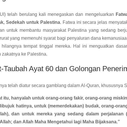
MUI) telah berulang kali menegaskan dan mengeluarkan
Fatw
k, Sedekah untuk Palestina
. Fatwa ini secara jelas menyata
an untuk membantu masyarakat Palestina yang sedang berju
arurat yang memenuhi syarat bagi penyaluran dana kemanusiaa
n hilangnya tempat tinggal mereka. Hal ini menguatkan dasar
 zakatnya ke Palestina.
At-Taubah Ayat 60 dan Golongan Peneri
nya telah diatur secara gamblang dalam Al-Quran, khususnya S
 itu, hanyalah untuk orang-orang fakir, orang-orang miski
 dibujuk hatinya, untuk (memerdekakan) budak, orang-oran
ilillah), dan untuk mereka yang sedang dalam perjalanan (
Allah; dan Allah Maha Mengetahui lagi Maha Bijaksana.”