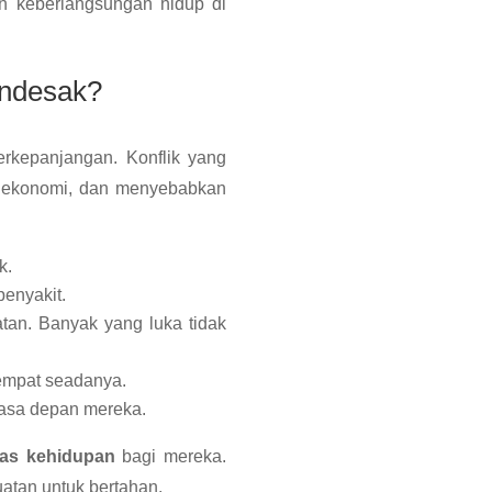
 keberlangsungan hidup di
endesak?
erkepanjangan. Konflik yang
an ekonomi, dan menyebabkan
k.
penyakit.
tan. Banyak yang luka tidak
empat seadanya.
masa depan mereka.
as kehidupan
bagi mereka.
atan untuk bertahan.