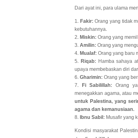
Dari ayat ini, para ulama m
Fakir:
Orang yang tidak me
kebutuhannya.
Miskin:
Orang yang memilik
Amilin:
Orang yang mengur
Mualaf:
Orang yang baru m
Riqab:
Hamba sahaya ata
upaya membebaskan diri dari
Gharimin:
Orang yang beru
Fi Sabilillah:
Orang yan
menegakkan agama, atau me
untuk Palestina, yang ser
agama dan kemanusiaan.
Ibnu Sabil:
Musafir yang k
Kondisi masyarakat Palestina