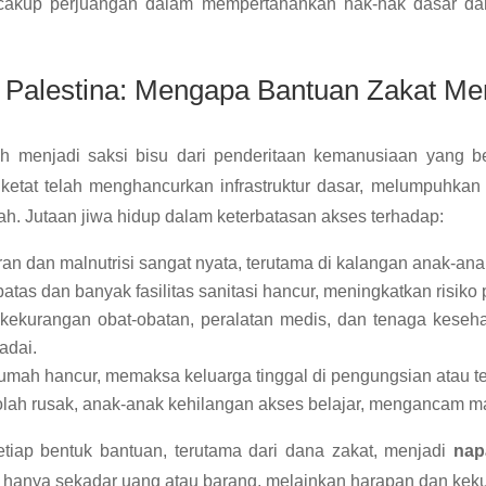
cakup perjuangan dalam mempertahankan hak-hak dasar dan
di Palestina: Mengapa Bantuan Zakat M
ah menjadi saksi bisu dari penderitaan kemanusiaan yang b
ketat telah menghancurkan infrastruktur dasar, melumpuhk
ah. Jutaan jiwa hidup dalam keterbatasan akses terhadap:
n dan malnutrisi sangat nyata, terutama di kalangan anak-ana
atas dan banyak fasilitas sanitasi hancur, meningkatkan risiko 
ekurangan obat-obatan, peralatan medis, dan tenaga keseha
adai.
umah hancur, memaksa keluarga tinggal di pengungsian atau t
lah rusak, anak-anak kehilangan akses belajar, mengancam 
setiap bentuk bantuan, terutama dari dana zakat, menjadi
nap
 hanya sekadar uang atau barang, melainkan harapan dan keku