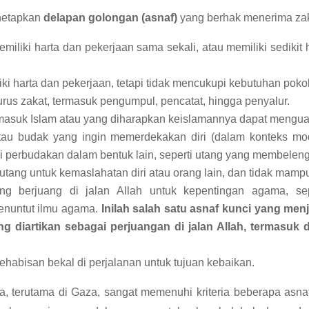
enetapkan
delapan golongan (asnaf)
yang berhak menerima zak
miliki harta dan pekerjaan sama sekali, atau memiliki sedikit
i harta dan pekerjaan, tetapi tidak mencukupi kebutuhan poko
us zakat, termasuk pengumpul, pencatat, hingga penyalur.
asuk Islam atau yang diharapkan keislamannya dapat menguat
u budak yang ingin memerdekakan diri (dalam konteks mod
 perbudakan dalam bentuk lain, seperti utang yang membeleng
tang untuk kemaslahatan diri atau orang lain, dan tidak mam
g berjuang di jalan Allah untuk kepentingan agama, sep
nuntut ilmu agama.
Inilah salah satu asnaf kunci yang men
ing diartikan sebagai perjuangan di jalan Allah, termasu
ehabisan bekal di perjalanan untuk tujuan kebaikan.
, terutama di Gaza, sangat memenuhi kriteria beberapa asnaf 