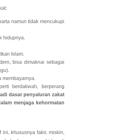
at:
 harta namun tidak mencukupi
k hidupnya.
kan Islam.
ern, bisa dimaknai sebagai
gu).
pu membayarnya.
erti berdakwah, berperang
jadi dasar penyaluran zakat
k dalam menjaga kehormatan
ini, khususnya fakir, miskin,