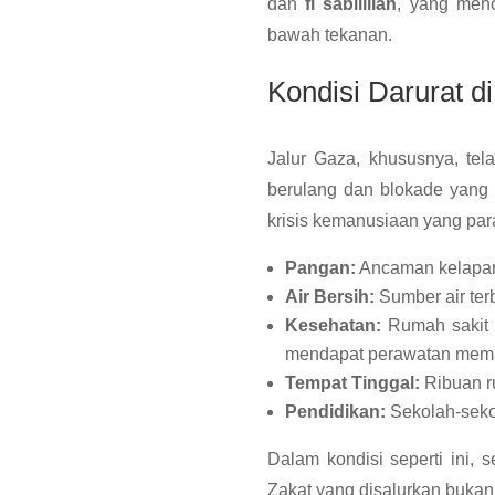
dan
fi sabilillah
, yang men
bawah tekanan.
Kondisi Darurat 
Jalur Gaza, khususnya, tel
berulang dan blokade yang 
krisis kemanusiaan yang par
Pangan:
Ancaman kelapara
Air Bersih:
Sumber air terb
Kesehatan:
Rumah sakit k
mendapat perawatan mem
Tempat Tinggal:
Ribuan r
Pendidikan:
Sekolah-seko
Dalam kondisi seperti ini, 
Zakat yang disalurkan bukan