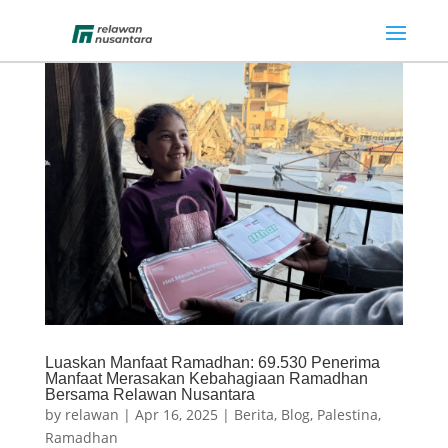
Luaskan Manfaat Ramadhan: 69.530 Penerima
Manfaat Merasakan Kebahagiaan Ramadhan
Bersama Relawan Nusantara
by
relawan
|
Apr 16, 2025
|
Berita
,
Blog
,
Palestina
,
Ramadhan